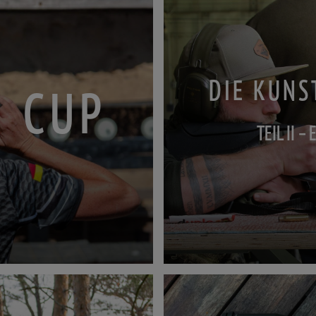
DIE KUNS
I CUP
TEIL II –