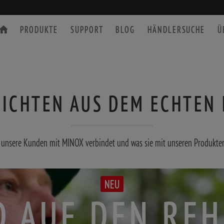
PRODUKTE
SUPPORT
BLOG
HÄNDLERSUCHE
Ü
ICHTEN AUS DEM ECHTEN
SPEKTIVE
ZUBEHÖR
s unsere Kunden mit MINOX verbindet und was sie mit unseren Produkten 
NEU
D AUF DEN RE