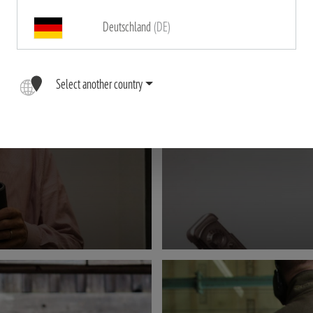
Deutschland
(DE)
X
VON DE
Select another country
MOD
rer Dennis Thiele