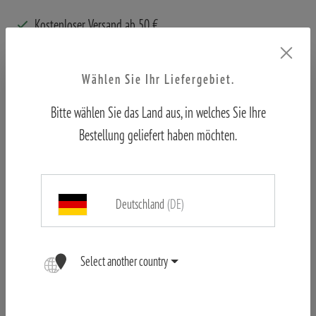
Kostenloser Versand ab 50 €
Offizieller Shop
Kundenservice aus erster Hand
Wählen Sie Ihr Liefergebiet.
Bitte wählen Sie das Land aus, in welches Sie Ihre
Bestellung geliefert haben möchten.
Praktisches Taschenstativ für Kameras und Monokulare.
Deutschland
(DE)
Artikel-Nr. 80405773
Select another country