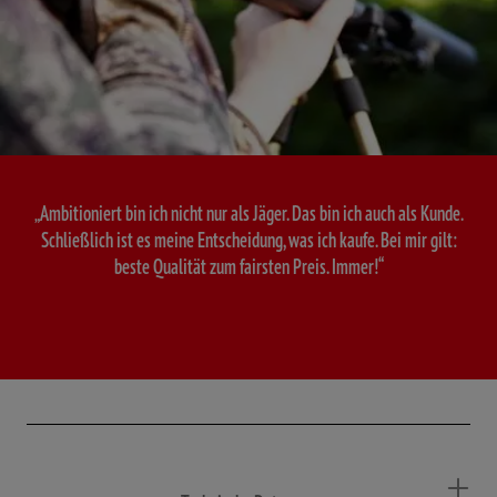
„Ambitioniert bin ich nicht nur als Jäger. Das bin ich auch als Kunde.
Schließlich ist es meine Entscheidung, was ich kaufe. Bei mir gilt:
beste Qualität zum fairsten Preis. Immer!“