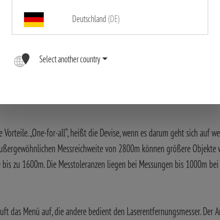
Deutschland
(DE)
Select another country
 Vorteile. „One-for-all“, heißt die Devise, wenn es darum geht sich auf 
r außergewöhnlichen Messreichweite von 2800m können größere Objekte
e bis zu 1600m. Die Messtoleranzen liegen bei Messungen bis 1000m b
e ruft das Menü auf, die andere bedient den Laserentfernungsmesser. Der