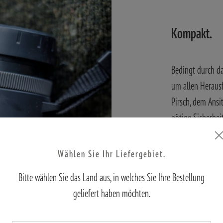
Kompakt.
Bedingt durch d
um allen Herausf
Pirsch, dem Ansi
nötige Sicherhei
Schaden nimmt, s
Gewicht von 990
Wählen Sie Ihr Liefergebiet.
verursacht kein
Bitte wählen Sie das Land aus, in welches Sie Ihre Bestellung
Schlackern vor d
geliefert haben möchten.