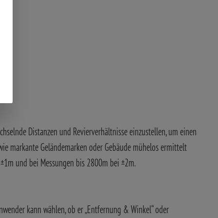
wechselnde Distanzen und Revierverhältnisse einzustellen, um einen
 wie markante Geländemarken oder Gebäude mühelos ermittelt
ei ±1m und bei Messungen bis 2800m bei ±2m.
 Anwender kann wählen, ob er „Entfernung & Winkel“ oder