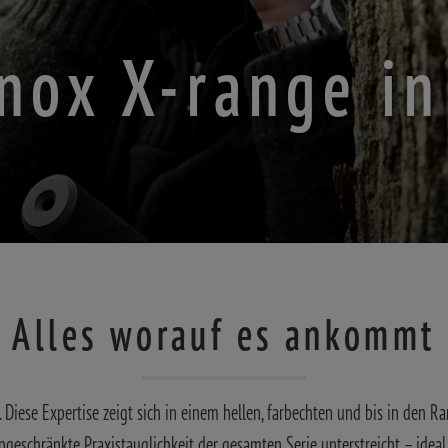
nox X-range i
Alles worauf es ankommt
Diese Expertise zeigt sich in einem hellen, farbechten und bis in den Ra
schränkte Praxistauglichkeit der gesamten Serie unterstreicht – ideal 