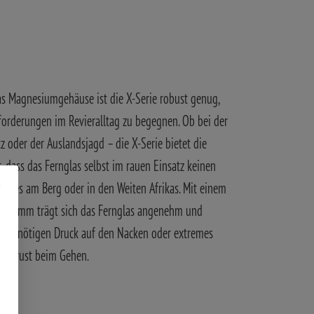
as Magnesiumgehäuse ist die X-Serie robust genug,
orderungen im Revieralltag zu begegnen. Ob bei der
tz oder der Auslandsjagd – die X-Serie bietet die
t, dass das Fernglas selbst im rauen Einsatz keinen
ei es am Berg oder in den Weiten Afrikas. Mit einem
 Gramm trägt sich das Fernglas angenehm und
en unnötigen Druck auf den Nacken oder extremes
er Brust beim Gehen.