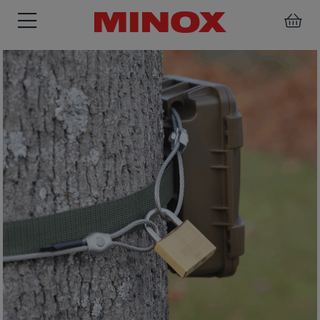
ZIELFERNROHRE
FERNGLÄSER
SPEKTIVE
ZUBEHÖR