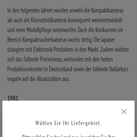
In den folgenden Jahren wurden sowohl die Kompaktkameras
als auch die Kleinstbildkameras konsequent weiterentwickelt
und einer Modellpflege unterworfen. Doch die Konkurrenz im
Bereich Kompaktsucherkameras wuchs stetig. Die Japaner
drängten mit Elektronik-Produkten in den Markt. Zudem wirkten
sich das fallende Preisniveau, verbunden mit den hohen
Produktionskosten in Deutschland sowie der fallende Dollarkurs
negativ auf die Absatzzahlen aus.
1981
Ab 1981 geriet MINOX in immer größere Schwierigkeiten. Von
den ehemals 750 Mitarbeitern musste ein Viertel freigesetzt
Wählen Sie Ihr Liefergebiet.
werden. Dennoch musste am 21. November 1988 beim