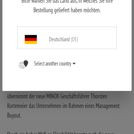
Amtsgericht Gießen ein Vergleichsantrag gestellt werden. Unter
Bitte wählen Sie das Land aus, in welches Sie Ihre
der Leitung der Konkursverwaltung wurde die Belegschaft auf
Bestellung geliefert haben möchten.
knapp 300 reduziert und eine Reihe weitreichender Maßnahmen
umgesetzt.
Deutschland
(DE)
Von den Altlasten befreit, waren die Weichen für eine bessere
Zukunft gestellt. Die MINOX GmbH produzierte weiter und
Select another country
wurde am 1. April 1996 von der Leica Camera Gruppe als
selbständiges Unternehmen übernommen. Die Geschäftsführung
wird einem jungen Management übertragen. Am 1. April 2001
übernimmt der neue MINOX Geschäftsführer Thorsten
Kortemeier das Unternehmen im Rahmen eines Management
Buyout.