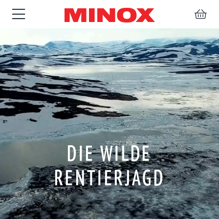
ZIELFERNROHRE
FERNGLÄSER
SPEKTIVE
ZUBEHÖR
DIE WILDE
RENTIERJAGD