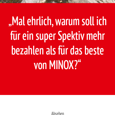
„Mal ehrlich, warum soll ich
für ein super Spektiv mehr
bezahlen als für das beste
von MINOX?“
Absehen