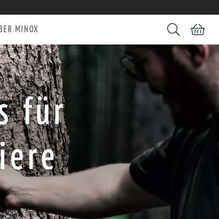
BER MINOX
Suchen
Warenkorb
 für
iere