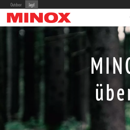
Outdoor
Jagd
MIN
ZIELFERNROHRE
FERNGLÄSER
übe