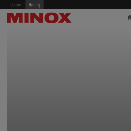
Outdoor
Hunting
RIFLESCOPE
BINOCULARS