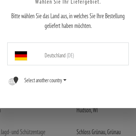
Wählen Sie Ihr Liefergebiet.
 it!
Bitte wählen Sie das Land aus, in welches Sie Ihre Bestellung
geliefert haben möchten.
Deutschland
(DE)
tevnet
Lesja
Select another country
akt- Og Fiskedagene
Elverum
n
Hudson, WI
e Jagd- und Schützentage
Schloss Grünau, Grünau