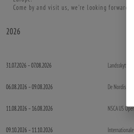
Come by and visit us, we're looking forward to
2026
31.07.2026 – 07.08.2026
Landsskytters
06.08.2026 – 09.08.2026
De Nordiske J
11.08.2026 – 16.08.2026
NSCA US Ope
09.10.2026 – 11.10.2026
International