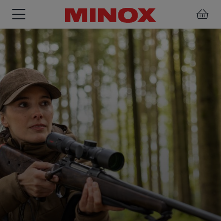
RIFLESCOPE
BINOCULARS
SPOTTING
ACCESSORIES
SCOPE